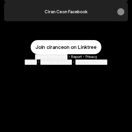
Ciran Ceon Facebook
Join ciranceon on Linktree
Cookie Preferences
•
Report
•
Privacy
Explore
•
About this account
•
More from Linktree