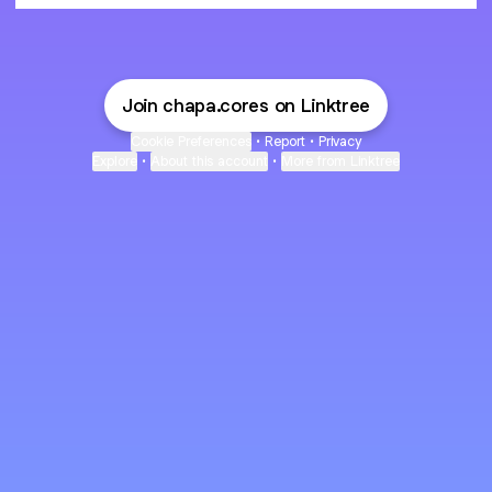
Join chapa.cores on Linktree
Cookie Preferences
•
Report
•
Privacy
Explore
•
About this account
•
More from Linktree