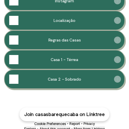
Instagram
Localização
Regras das Casas
Casa 1 - Térrea
Casa 2 - Sobrado
Join casasbarequecaba on Linktree
Cookie Preferences
•
Report
•
Privacy
Explore
•
About this account
•
More from Linktree