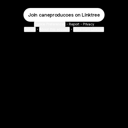
Join caneproducoes on Linktree
Cookie Preferences
•
Report
•
Privacy
Explore
•
About this account
•
More from Linktree