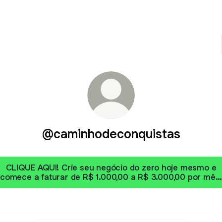
@caminhodeconquistas
CLIQUE AQUI! Crie seu negócio do zero hoje mesmo e
comece a faturar de R$ 1.000,00 a R$ 3.000,00 por mês
Venha fazer parte da nossa equipe!