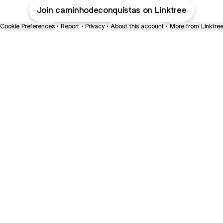
Join caminhodeconquistas on Linktree
Cookie Preferences
•
Report
•
Privacy
•
About this account
•
More from Linktre
bout
ears
h