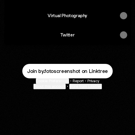
Virtual Photography
Twitter
Join by.fotoscreenshot on Linktree
Cookie Preferences
•
Report
•
Privacy
About this account
•
More from Linktree