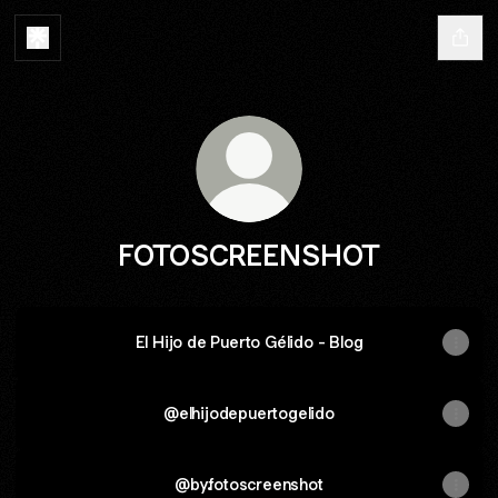
FOTOSCREENSHOT
El Hijo de Puerto Gélido - Blog
@elhijodepuertogelido
@by.fotoscreenshot