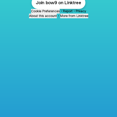
Join bow9 on Linktree
Cookie Preferences
•
Report
•
Privacy
About this account
•
More from Linktree