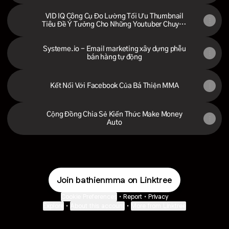
VID IQ Công Cụ Đo Lường Tối Ưu Thumbnail
Tiêu Đề Ý Tưởng Cho Những Youtuber Chuyên
Nghiệp
Systeme.io - Email marketing xây dựng phễu
bán hàng tự động
Kết Nối Với Facebook Của Bá Thiện MMA
Cộng Đồng Chia Sẻ Kiến Thức Make Money
Auto
Join bathienmma on Linktree
Cookie Preferences
•
Report
•
Privacy
Explore
•
About this account
•
More from Linktree