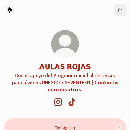
𝗔𝗨𝗟𝗔𝗦 𝗥𝗢𝗝𝗔𝗦
Con el apoyo del Programa mundial de becas
para jóvenes UNESCO x SEVENTEEN | 𝗖𝗼𝗻𝘁𝗮𝗰𝘁𝗮
𝗰𝗼𝗻 𝗻𝗼𝘀𝗼𝘁𝗿𝗼𝘀:
𝗔𝗨𝗟𝗔𝗦 𝗥𝗢𝗝𝗔𝗦 Instagram
𝗔𝗨𝗟𝗔𝗦 𝗥𝗢𝗝𝗔𝗦 TikTok
Instagram