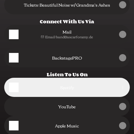
Tickets: Beautiful Noise w/ Grandma's Ashes
Connect With Us Via
Mail
Email
·
band@ascarforamy.de
BackstagePRO
Listen To Us On
Spotify
YouTube
Apple Music