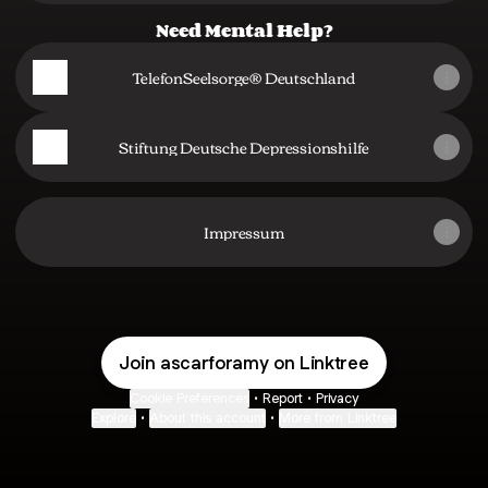
Need Mental Help?
TelefonSeelsorge® Deutschland
Stiftung Deutsche Depressionshilfe
Impressum
Join ascarforamy on Linktree
Cookie Preferences
•
Report
•
Privacy
Explore
•
About this account
•
More from Linktree