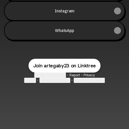
Instagram
WhatsApp
Join artegaby23 on Linktree
Cookie Preferences
•
Report
•
Privacy
Explore
•
About this account
•
More from Linktree