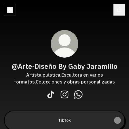
@Arte·Diseño By Gaby Jaramillo
Artista plástica.Escultora en varios
formatos.Colecciones y obras personalizadas
@Arte·Diseño By Gaby Jaramillo Ti
@Arte·Diseño By Gaby Jarami
@Arte·Diseño By Gaby
TikTok