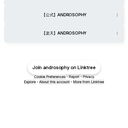
【公式】ANDROSOPHY
【楽天】ANDROSOPHY
Join androsophy on Linktree
Cookie Preferences
•
Report
•
Privacy
Explore
•
About this account
•
More from Linktree