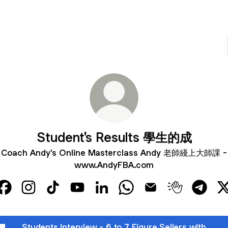
Student's Results 學生的成
Coach Andy's Online Masterclass Andy 老師綫上大師課 -
www.AndyFBA.com
Student's Results 學生的成 Facebook
Student's Results 學生的成 Instagram
Student's Results 學生的成 TikTok
Student's Results 學生的成 YouTube
Student's Results 學生的成 Linke
Student's Results 學生的成
Student's Results
Student's R
Studen
S
Students Interview - 6 to 7 Figure Sellers with