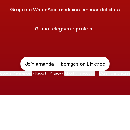
Grupo no WhatsApp: medicina em mar del plata
Grupo telegram - profe pri
Join amanda__borrges on Linktree
Cookie Preferences
•
Report
•
Privacy
•
About this account
•
More from Linktre