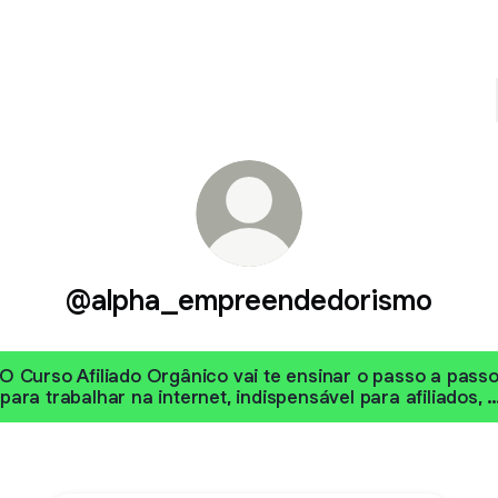
@alpha_empreendedorismo
O Curso Afiliado Orgânico vai te ensinar o passo a pass
para trabalhar na internet, indispensável para afiliados, 
sem dúvida a sua melhor opção, Você irá aprender
técnicas de vendas, tráfego e posicionamento nas
principais redes sociais, Facebook, Yout