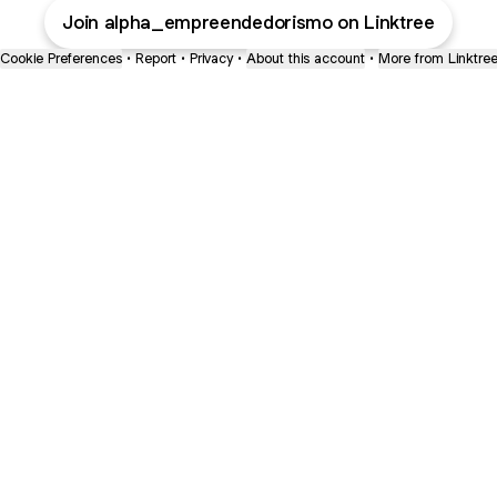
Join alpha_empreendedorismo on Linktree
Cookie Preferences
•
Report
•
Privacy
•
About this account
•
More from Linktre
bout
r 7
e with