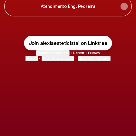
Atendimento Eng. Pedreira
Join alexiaesteticista1 on Linktree
Cookie Preferences
•
Report
•
Privacy
Explore
•
About this account
•
More from Linktree