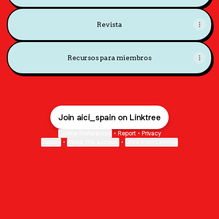
Revista
Recursos para miembros
Join aici_spain on Linktree
Cookie Preferences
•
Report
•
Privacy
Explore
•
About this account
•
More from Linktree