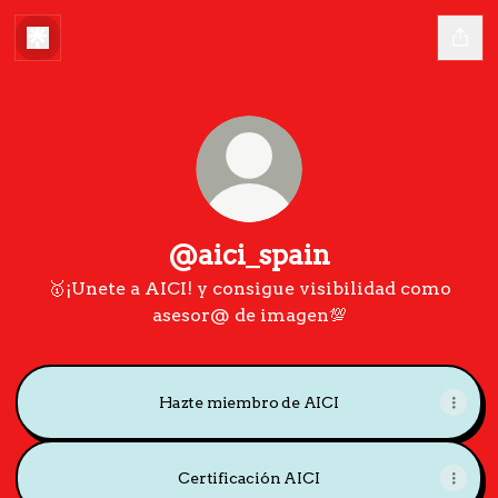
@aici_spain
🥇¡Unete a AICI! y consigue visibilidad como
asesor@ de imagen💯
Hazte miembro de AICI
Certificación AICI