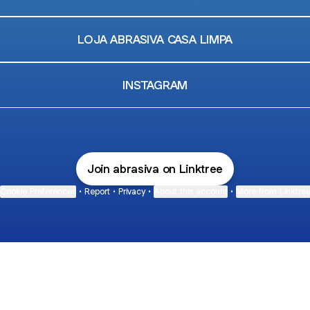
LOJA ABRASIVA CASA LIMPA
INSTAGRAM
Join abrasiva on Linktree
Cookie Preferences
•
Report
•
Privacy
•
About this account
•
More from Linktre