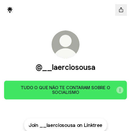
@__laerciosousa
TUDO O QUE NÃO TE CONTARAM SOBRE O
SOCIALISMO
Join __laerciosousa on Linktree