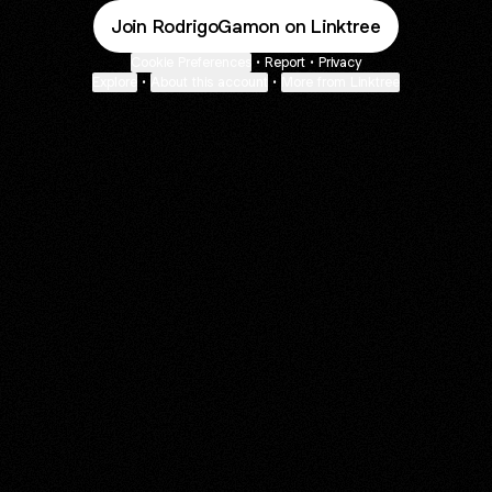
Join RodrigoGamon on Linktree
Cookie Preferences
•
Report
•
Privacy
Explore
•
About this account
•
More from Linktree