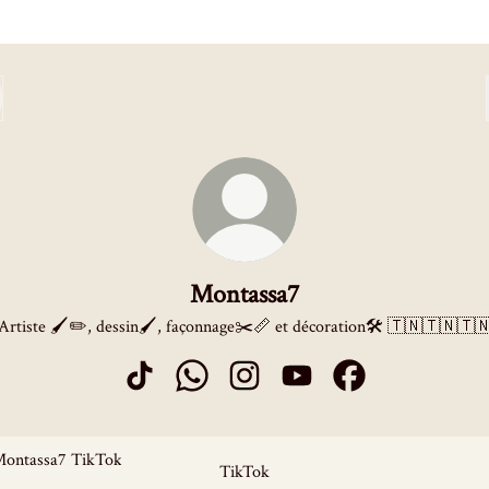
Montassa7
Artiste 🖌✏, dessin🖌, façonnage✂📏 et décoration🛠 🇹🇳🇹🇳🇹
Montassa7 TikTok
Montassa7 WhatsApp
Montassa7 Instagram
Montassa7 YouTube
Montassa7 Faceboo
k
TikTok