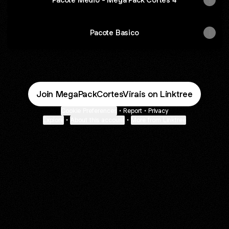
Pacote Basico
Join MegaPackCortesVirais on Linktree
Cookie Preferences
•
Report
•
Privacy
Explore
•
About this account
•
More from Linktree