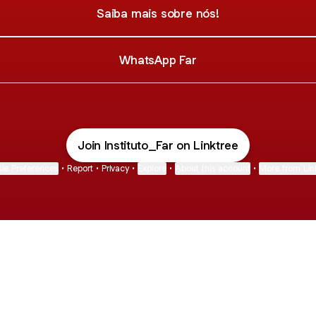
Saiba mais sobre nós!
WhatsApp Far
Join Instituto_Far on Linktree
ie Preferences
•
Report
•
Privacy
•
Explore
•
About this account
•
More from Lin