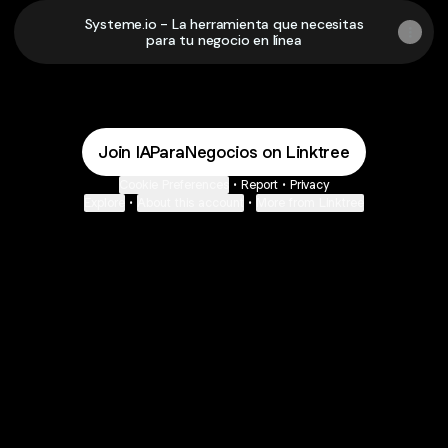
Systeme.io - La herramienta que necesitas
para tu negocio en línea
Join IAParaNegocios on Linktree
Cookie Preferences
•
Report
•
Privacy
Explore
•
About this account
•
More from Linktree