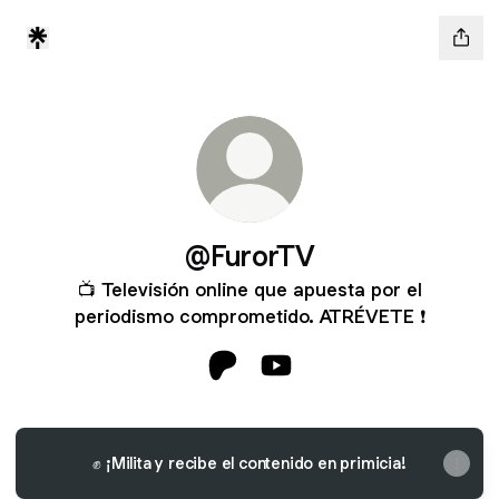
@FurorTV
📺 Televisión online que apuesta por el
periodismo comprometido. ATRÉVETE ❗️
@FurorTV Patreon
@FurorTV YouTube
✊ ¡Milita y recibe el contenido en primicia!