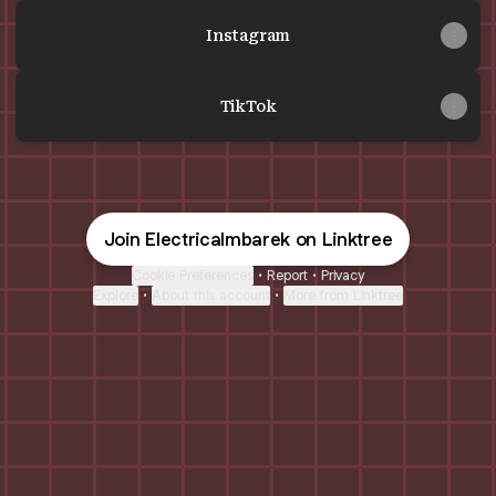
Instagram
TikTok
Join Electricalmbarek on Linktree
Cookie Preferences
•
Report
•
Privacy
Explore
•
About this account
•
More from Linktree