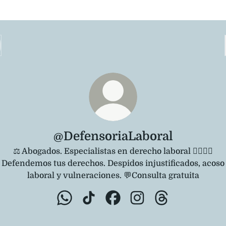
@DefensoriaLaboral
⚖️ Abogados. Especialistas en derecho laboral 👩‍⚖️👨‍⚖️
Defendemos tus derechos. Despidos injustificados, acoso
laboral y vulneraciones. 💬Consulta gratuita
@DefensoriaLaboral WhatsApp
@DefensoriaLaboral TikTok
@DefensoriaLaboral Facebo
@DefensoriaLaboral I
@DefensoriaLab