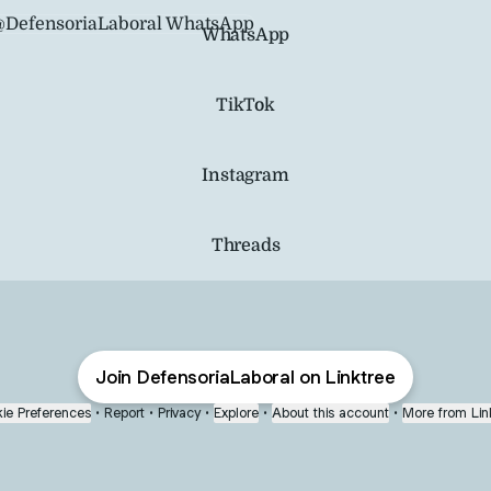
tsApp
WhatsApp
TikTok
Instagram
Threads
Join DefensoriaLaboral on Linktree
ie Preferences
•
Report
•
Privacy
•
Explore
•
About this account
•
More from Lin