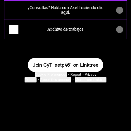
¿Consultas? Habla con Axel haciendo clic
aquí.
Archivo de trabajos
Join CyT_eetp461 on Linktree
Cookie Preferences
•
Report
•
Privacy
Explore
•
About this account
•
More from Linktree