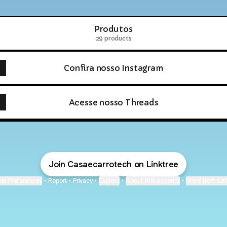
Produtos
29 products
Confira nosso Instagram
Acesse nosso Threads
Produtos
ducts
Join Casaecarrotech on Linktree
ie Preferences
•
Report
•
Privacy
•
Explore
•
About this account
•
More from Lin