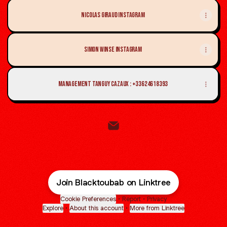
Nicolas Giraud Instagram
Simon Winse Instagram
Management Tanguy Cazaux : +33624618393
BLACK TOUBAB Email
Join Blacktoubab on Linktree
Cookie Preferences
•
Report
•
Privacy
Explore
•
About this account
•
More from Linktree