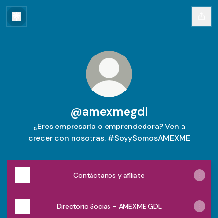
@amexmegdl
¿Eres empresaria o emprendedora? Ven a
crecer con nosotras. #SoyySomosAMEXME
Contáctanos y afíliate
Directorio Socias – AMEXME GDL