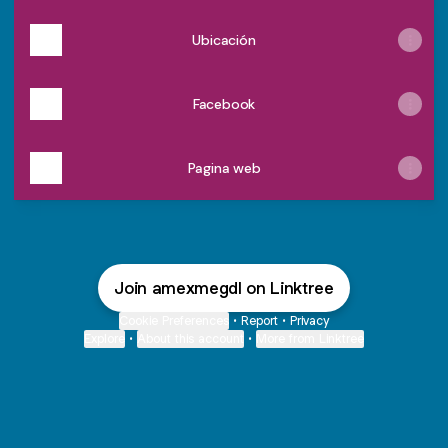
Ubicación
Facebook
Pagina web
Join amexmegdl on Linktree
Cookie Preferences
•
Report
•
Privacy
Explore
•
About this account
•
More from Linktree