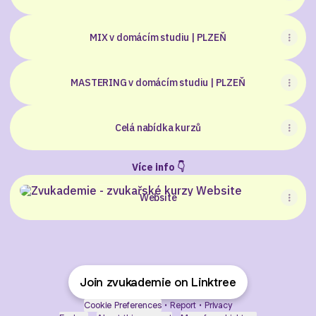
MIX v domácím studiu | PLZEŇ
MASTERING v domácím studiu | PLZEŇ
Celá nabídka kurzů
Více info 👇
Website
Website
Join zvukademie on Linktree
Cookie Preferences
•
Report
•
Privacy