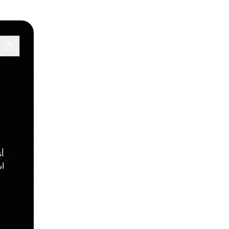
أ
اس
p
Tok