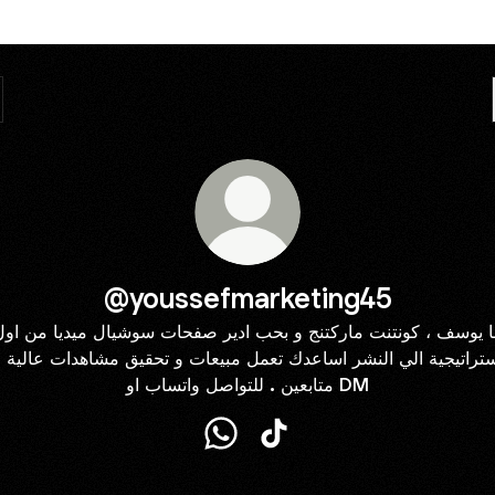
@youssefmarketing45
نا يوسف ، كونتنت ماركتنج و بحب ادير صفحات سوشيال ميديا من اول
تراتيجية الي النشر اساعدك تعمل مبيعات و تحقيق مشاهدات عالية 
متابعين . للتواصل واتساب او DM
@youssefmarketing45 WhatsAp
@youssefmarketing45 Tik