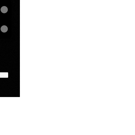
ktree
View on mobile