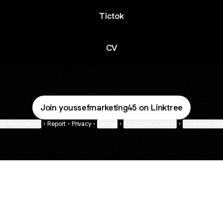
Tictok
CV
Join youssefmarketing45 on Linktree
ie Preferences
•
Report
•
Privacy
•
Explore
•
About this account
•
More from Lin