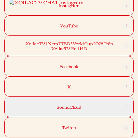
Instagram
YouTube
Xoilac TV | Xem TTBD World Cup 2026 Trên
XoilacTV Full HD
Facebook
X
SoundCloud
Twitch