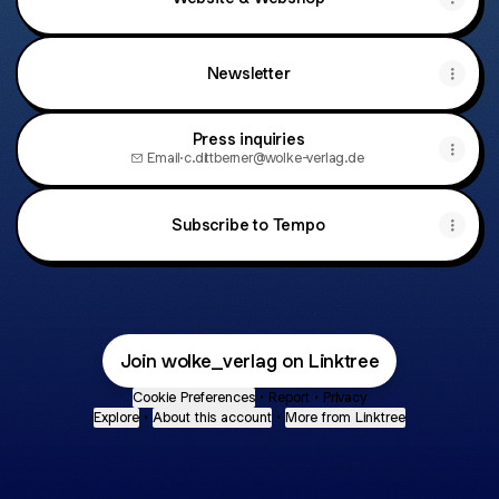
Newsletter
Press inquiries
Email
·
c.dittberner@wolke-verlag.de
Subscribe to Tempo
Join wolke_verlag on Linktree
Cookie Preferences
•
Report
•
Privacy
Explore
•
About this account
•
More from Linktree