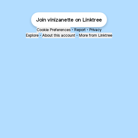
Join vinizanette on Linktree
Cookie Preferences
•
Report
•
Privacy
Explore
•
About this account
•
More from Linktree