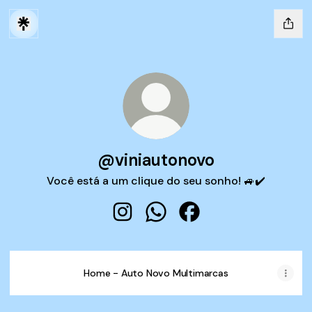
@viniautonovo
Você está a um clique do seu sonho! 🚙✔️
@viniautonovo Instagram
@viniautonovo WhatsApp
@viniautonovo Faceb
Home - Auto Novo Multimarcas