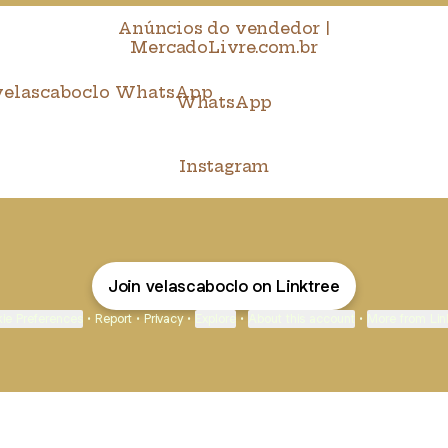
Anúncios do vendedor |
MercadoLivre.com.br
tsApp
WhatsApp
Instagram
Join velascaboclo on Linktree
ie Preferences
•
Report
•
Privacy
•
Explore
•
About this account
•
More from Lin