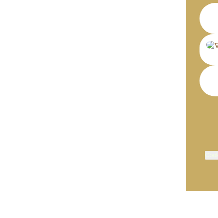
Wha
Cook