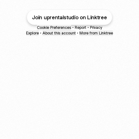
Join uprentalstudio on Linktree
Cookie Preferences
•
Report
•
Privacy
Explore
•
About this account
•
More from Linktree