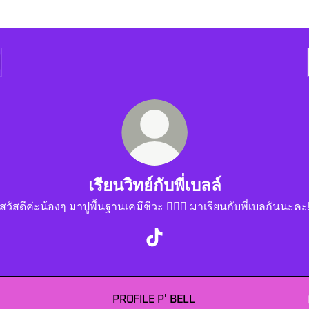
เรียนวิทย์กับพี่เบลล์
สวัสดีค่ะน้องๆ มาปูพื้นฐานเคมีชีวะ ✌🏻✨ มาเรียนกับพี่เบลกันนะคะ
เรียนวิทย์กับพี่เบลล์ TikTok
PROFILE P' BELL