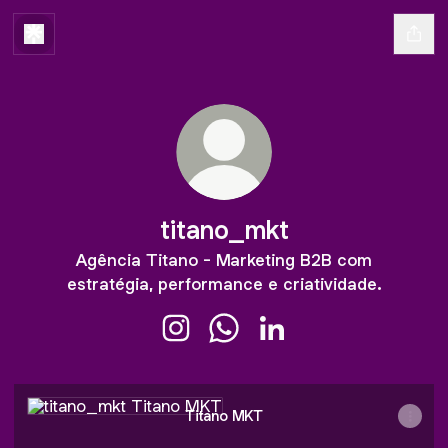
titano_mkt
Agência Titano - Marketing B2B com
estratégia, performance e criatividade.
titano_mkt Instagram
titano_mkt WhatsApp
titano_mkt LinkedIn
Titano MKT
Titano MKT