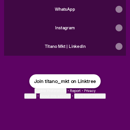
WhatsApp
Instagram
Titano Mkt | LinkedIn
Join titano_mkt on Linktree
Cookie Preferences
•
Report
•
Privacy
Explore
•
About this account
•
More from Linktree