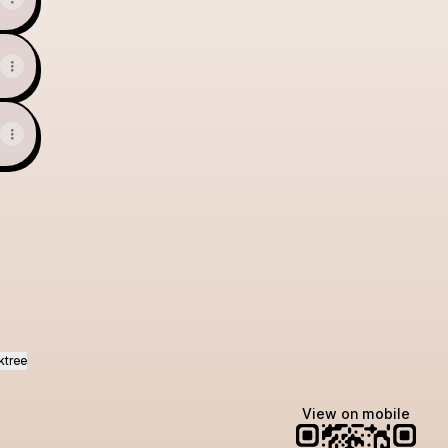
ktree
View on mobile