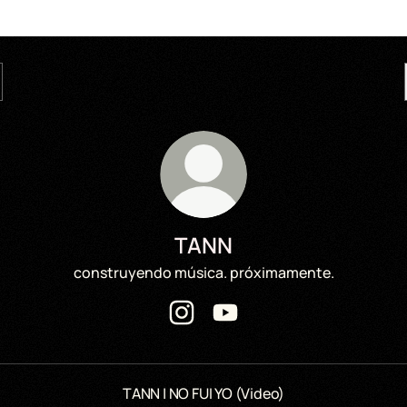
TANN
construyendo música. próximamente.
TANN Instagram
TANN YouTube
TANN | NO FUI YO (Video)