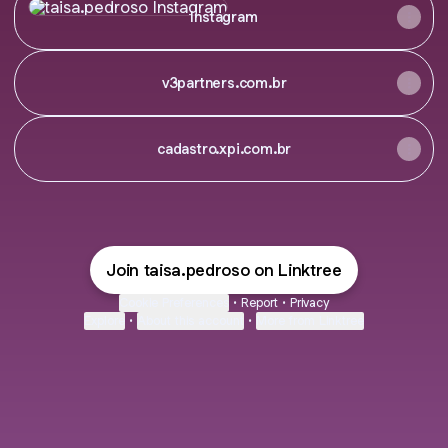
Instagram
v3partners.com.br
cadastro.xpi.com.br
Join taisa.pedroso on Linktree
Cookie Preferences
•
Report
•
Privacy
Explore
•
About this account
•
More from Linktree