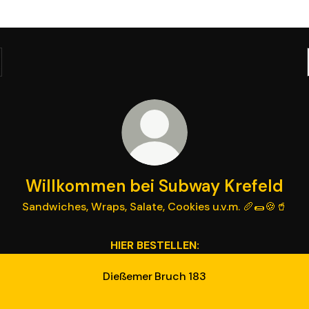
Willkommen bei Subway Krefeld
Sandwiches, Wraps, Salate, Cookies u.v.m. 🥖🌯🍪🥤
HIER BESTELLEN:
Dießemer Bruch 183