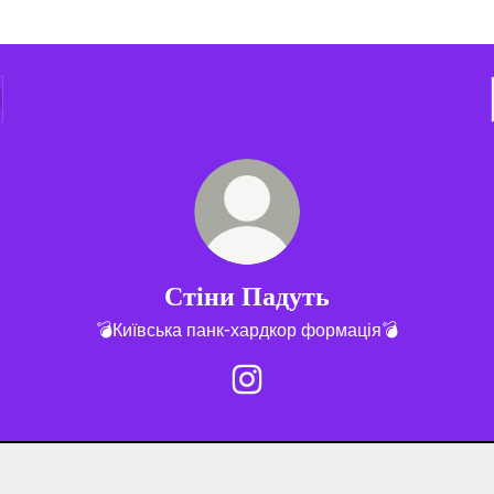
Стіни Падуть
💣Київська панк-хардкор формація💣
Стіни Падуть Instagram
fy
Spotify