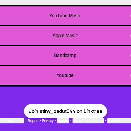
YouTube Music
Apple Music
Bandcamp
Youtube
Join stiny_padut044 on Linktree
ie Preferences
•
Report
•
Privacy
•
Explore
•
About this account
•
More from Lin