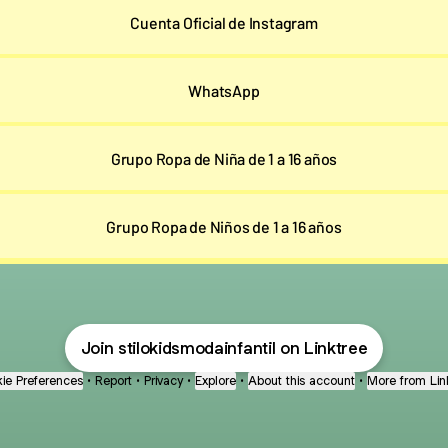
Cuenta Oficial de Instagram
WhatsApp
Grupo Ropa de Niña de 1 a 16 años
Grupo Ropa de Niños de 1 a 16 años
Join stilokidsmodainfantil on Linktree
ie Preferences
•
Report
•
Privacy
•
Explore
•
About this account
•
More from Lin