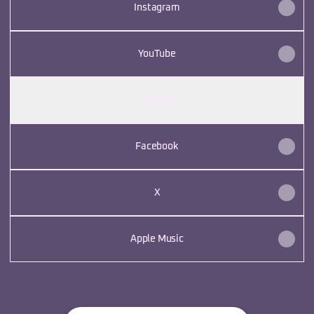
Instagram
YouTube
Spotify
Facebook
X
Apple Music