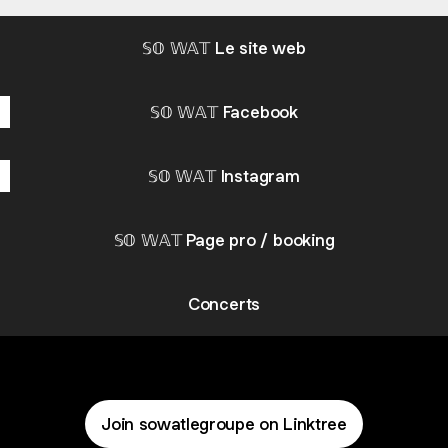
52's)
cover
𝕊𝕆 𝕎𝔸𝕋 Le site web
par
SO
WAT
𝕊𝕆 𝕎𝔸𝕋 Facebook
𝕊𝕆 𝕎𝔸𝕋 Instagram
𝕊𝕆 𝕎𝔸𝕋 Page pro / booking
Concerts
Join sowatlegroupe on Linktree