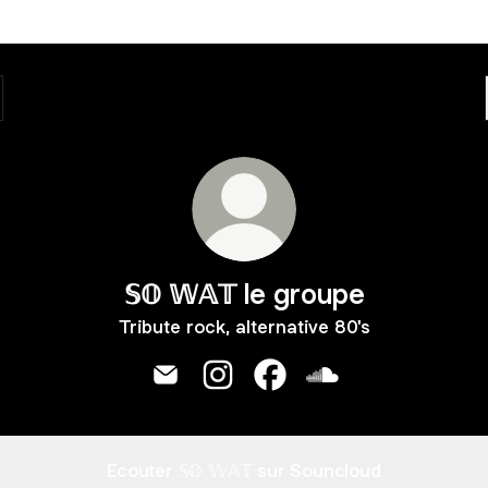
𝕊𝕆 𝕎𝔸𝕋 le groupe
Tribute rock, alternative 80's
𝕊𝕆 𝕎𝔸𝕋 le groupe Email
𝕊𝕆 𝕎𝔸𝕋 le groupe Instagram
𝕊𝕆 𝕎𝔸𝕋 le groupe Face
𝕊𝕆 𝕎𝔸𝕋 le grou
Planet
Claire
Ecouter 𝕊𝕆 𝕎𝔸𝕋 sur Souncloud
(B