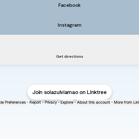
Facebook
Instagram
a localização
Nossa localização
Av. Liberdade, 2037 - lj 5a - Santa Isabel, Viamão
Get directions
Join solazulviamao on Linktree
ie Preferences
•
Report
•
Privacy
•
Explore
•
About this account
•
More from Lin