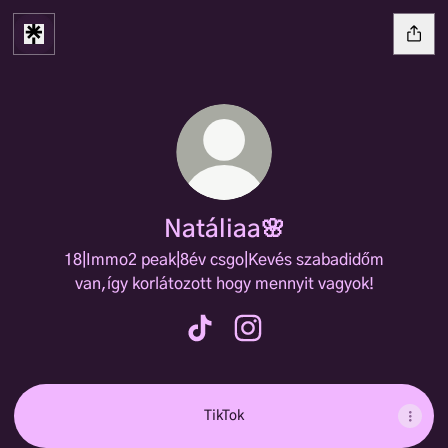
Natáliaa🌸
18|Immo2 peak|8év csgo|Kevés szabadidőm
van,így korlátozott hogy mennyit vagyok!
Natáliaa🌸 TikTok
Natáliaa🌸 Instagram
TikTok