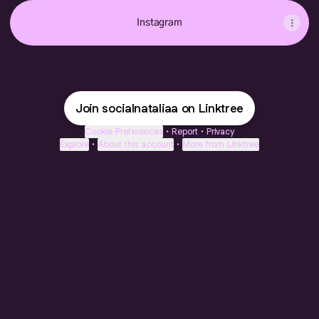
Instagram
Join socialnataliaa on Linktree
Cookie Preferences
•
Report
•
Privacy
Explore
•
About this account
•
More from Linktree